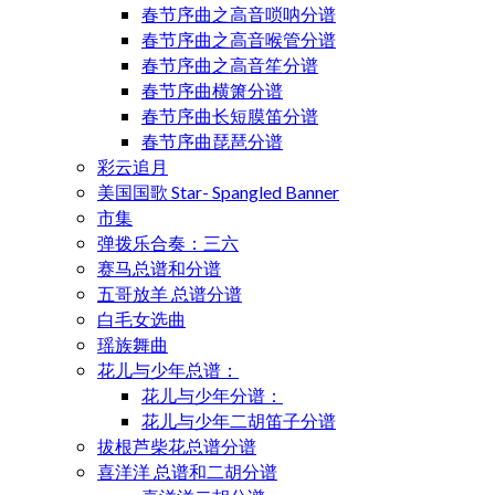
春节序曲之高音唢呐分谱
春节序曲之高音喉管分谱
春节序曲之高音笙分谱
春节序曲横箫分谱
春节序曲长短膜笛分谱
春节序曲琵琶分谱
彩云追月
美国国歌 Star- Spangled Banner
市集
弹拨乐合奏：三六
赛马总谱和分谱
五哥放羊 总谱分谱
白毛女选曲
瑶族舞曲
花儿与少年总谱：
花儿与少年分谱：
花儿与少年二胡笛子分谱
拔根芦柴花总谱分谱
喜洋洋 总谱和二胡分谱