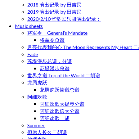
2018 演出记录 by 田吉民
2019 演出记录 by 田吉民
2020/2/10 华韵民乐团演出记录：
Music sheets
将军令 General’s Mandate
将军令总谱
月亮代表我的心 The Moon Represents My Heart 
Fade
苏堤漫步总谱，分谱
苏堤漫步总谱
世界之巅 Top of the World 二胡谱
龙腾虎跃
龙腾虎跃简谱总谱
阿细欢歌
阿细欢歌大提琴分谱
阿细欢歌倍大分谱
阿细欢歌二胡
Summer
但愿人长久二胡谱