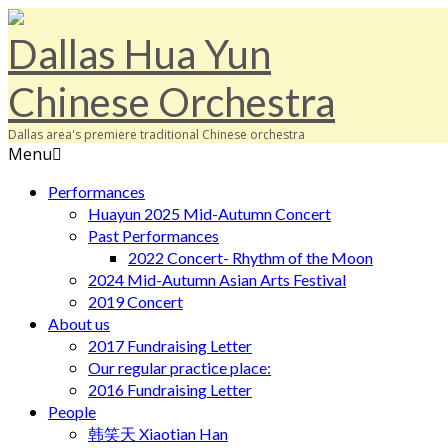
Dallas Hua Yun
Chinese Orchestra
Dallas area's premiere traditional Chinese orchestra
Menu
Performances
Huayun 2025 Mid-Autumn Concert
Past Performances
2022 Concert- Rhythm of the Moon
2024 Mid-Autumn Asian Arts Festival
2019 Concert
About us
2017 Fundraising Letter
Our regular practice place:
2016 Fundraising Letter
People
韩笑天 Xiaotian Han