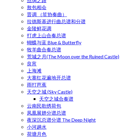
丝绸之路
敖包相会
晋调 （笙协奏曲）
拉德斯基进行曲总谱和分谱
金陵鲜花调
打虎上山合奏总谱
蝴蝶与蓝 Blue & Butterfly
牧羊曲合奏总谱
荒城之月(The Moon over the Ruined Castle)
良宵
上海滩
大寨红花遍地开总谱
雨打芭蕉
天空之城 (Sky Castle)
天空之城合奏谱
云南民歌绣荷包
凤凰展翅分谱总谱
夜深沉总谱分谱 The Deep Night
小河趟水
荷塘月色