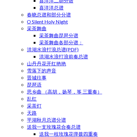
喜洋洋二胡分谱
喜洋洋总谱
春晓总谱和部分分谱
O Silent Holy Night
采茶舞曲
采茶舞曲琵琶分谱
采茶舞曲各部分谱：
洪湖水浪打浪总谱(PDF)
洪湖水浪打浪前奏总谱
山丹丹花开红艳艳
雪落下的声音
晋城往事
琵琶语
思乡曲 （高胡，扬琴，筝 三重奏）
乱红
采茶灯
天路
平湖秋月总谱分谱
送我一支玫瑰花合奏总谱
送我一枝玫瑰花弹拨四重奏