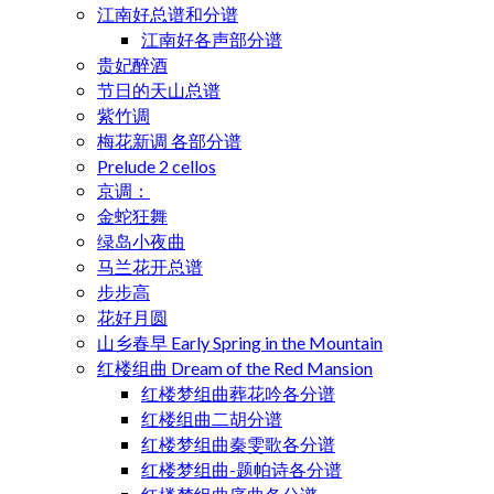
江南好总谱和分谱
江南好各声部分谱
贵妃醉酒
节日的天山总谱
紫竹调
梅花新调 各部分谱
Prelude 2 cellos
京调：
金蛇狂舞
绿岛小夜曲
马兰花开总谱
步步高
花好月圆
山乡春早 Early Spring in the Mountain
红楼组曲 Dream of the Red Mansion
红楼梦组曲葬花吟各分谱
红楼组曲二胡分谱
红楼梦组曲秦雯歌各分谱
红楼梦组曲-题帕诗各分谱