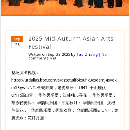
2025 Mid-Auturm Asian Arts
sep
28
Festival
Written on
Sep, 28, 2025
by
Tao Zhang
|
No
comments yet
整场演出视频：
https://utdallas.box.com/s/dztetuilfoksuhx3csdamj4svok
m53gw UNT: 金蛇狂舞，老虎磨牙： UNT: 十面埋伏：
UNT:高山青： 华韵民乐团：江畔独步寻花： 华韵民乐团：
草原轻骑兵： 华韵民乐团：平湖秋月： 华韵民乐团：拔根
芦柴花： 华韵民乐团：阿细欢歌： 华韵民乐团& UNT：龙
腾虎跃；花好月圆：