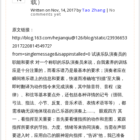
载）
Written on
Nov, 14, 2017
by
Tao Zhang
|
No
comments yet
原文链接：
http://blog.163.com/hejianqiu@126/blog/static/23936653
201722081454972?
from=singlemessage&isappinstalled=0 试谈乐队演奏员的
职能和要求 对一个称职的乐队演奏员来说，自我素养的训练
应是十分注重的，而看乐谱乃是最基本的要求；演奏者应在
瞬间将乐谱上的信息和要素，快速而准确地“扫描”至大脑，
即时翻译为动作指令来完成演奏，其中除音符、音程（旋
律）、和弦等基本要点外，还包括各种详情的记号（强弱、
弓法、指法、小节、反复、音乐术语、表情术语等等），都
需准确无误地体现在自己乐器的演奏上……。 眼观四方 其
一，看指挥至关重要：首先要看懂指挥的动作和意图，紧跟
指挥所要求的节拍、力度、情绪等来协同演奏。当需在声部
要进入时，应用自己的眼神迎向指挥，“告诉”他，我已准备