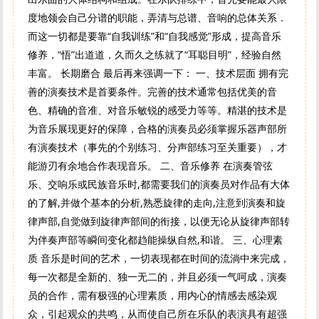
度地领会自己分谱的职能，弄清与总谱、音响的总体关系．
而这一切都是要靠“自我训练”和“自我感觉”形成，提高音乐
修养，“悟”出道道，久而久之练就了“耳聪目明”，经验自然
丰富。 长期磨合 最后再来强调一下： 一、技术层面 拥有完
善的演奏技术是首要条件。完善的技术通常包括优美的音
色、精确的音准、对音乐敏锐的感受力等等。精湛的技术是
为音乐展现更好的保障，合格的演奏员必须掌握乐器声部所
有演奏技术（事先的个别练习、分声部练习至关重要），才
能游刃有余地合作表现音乐。 二、音乐修养 在演奏管弦
乐、交响乐或民族音乐时,都需要我们的演奏员对作品有大体
的了解,并做个基本的分析,熟悉旋律的走向,注意到演奏和旋
律声部,自觉做到旋律声部间的衔接，以便无论从旋律声部转
为伴奏声部等瞬间变化都趋能操纵自然,和谐。 三、心理素
质 音乐是时间的艺术，一切表现都在时间的流淌中来完成，
每一次都是全新的、独一无二的，并且必须一气呵成，演奏
员的合作，需有极强的心理素质，用内心的情感去感染观
众，引起观众的共鸣，从而使自己所在乐队的表演具有超强