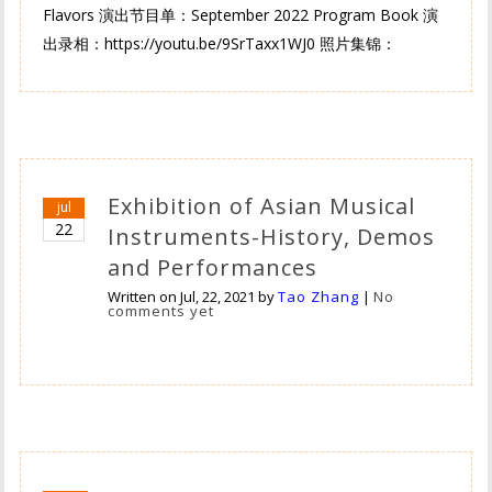
Flavors 演出节目单：September 2022 Program Book 演
出录相：https://youtu.be/9SrTaxx1WJ0 照片集锦：
Exhibition of Asian Musical
jul
22
Instruments-History, Demos
and Performances
Written on
Jul, 22, 2021
by
Tao Zhang
|
No
comments yet