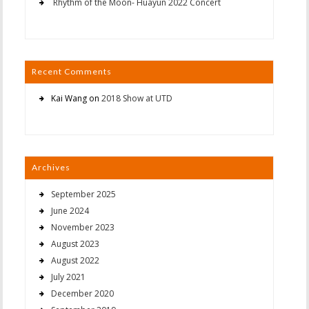
Rhythm of the Moon- Huayun 2022 Concert
Recent Comments
Kai Wang
on
2018 Show at UTD
Archives
September 2025
June 2024
November 2023
August 2023
August 2022
July 2021
December 2020