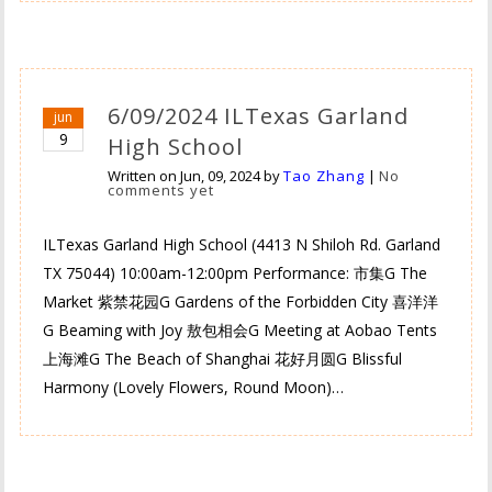
6/09/2024 ILTexas Garland
jun
9
High School
Written on
Jun, 09, 2024
by
Tao Zhang
|
No
comments yet
ILTexas Garland High School (4413 N Shiloh Rd. Garland
TX 75044) 10:00am-12:00pm Performance: 市集G The
Market 紫禁花园G Gardens of the Forbidden City 喜洋洋
G Beaming with Joy 敖包相会G Meeting at Aobao Tents
上海滩G The Beach of Shanghai 花好月圆G Blissful
Harmony (Lovely Flowers, Round Moon)…