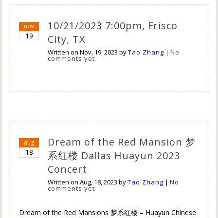
10/21/2023 7:00pm, Frisco
nov
19
City, TX
Written on
Nov, 19, 2023
by
Tao Zhang
|
No
comments yet
Dream of the Red Mansion 梦
aug
18
系红楼 Dallas Huayun 2023
Concert
Written on
Aug, 18, 2023
by
Tao Zhang
|
No
comments yet
Dream of the Red Mansions 梦系红楼 – Huayun Chinese