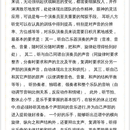
来说，无论强弱起伏或瞬息的变化，都需要细腻投入，并作
淋漓致尽地发挥，处处体现出团队的合作精神。眼神的灵活
应用，可说是每一个演奏员至关重要的驾驭手段。 耳听八方
听觉可以在认真的训练中得到提高，特别是对声音的分辨
率、方位感等等，对乐队演奏员来说需要日积月累地感受，
最基本的要求是： 其一，听自己乐器演奏的声音（音准、音
色、音量，随时区分随时调整，把和声、旋律处理得恰到好
处）。 其二，听与自己同谱台演奏员的声音（同旋律时要求
整齐，分奏时要求和声的主次及平衡，复调时要求区分另一
声部的演奏声音，自动体现出主次和烘托）。 其三，听自己
和其它声部的群声（以便调整音色、音量、和声的结构平衡
等等）。 听协奏者、独唱者、领奏者和整个乐队的音响（自
动调节音响比例关系，反应动作和情绪）。 此外，听节拍、
数休止小节，是乐手要掌握的基本技巧，在较长的休止过程
中,你必须聆听其他各个声部间的音乐进行,并为自己声部的
进入提前做好准备。 一个好的乐手，能够听出总谱中的横向
旋律、纵向之和声结构外，还要辩出支声、复调等等，听得
出乐曲的大体结构和组成。在乐队排练中，首先要能最大限