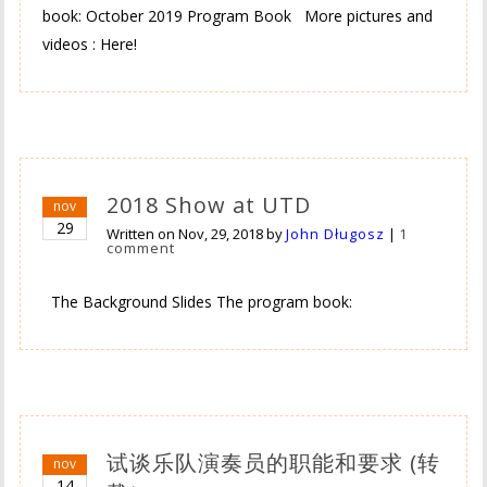
book: October 2019 Program Book More pictures and
videos : Here!
2018 Show at UTD
nov
29
Written on
Nov, 29, 2018
by
John Długosz
|
1
comment
The Background Slides The program book:
试谈乐队演奏员的职能和要求 (转
nov
14