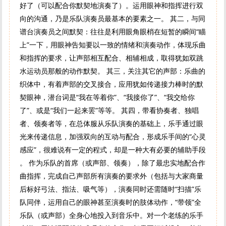
好了（可以配合你默契地演奏了）。运用眼神和指挥进行双
向的沟通，乃是乐队演奏员最基本的要素之一。 其二，与同
谱台演奏员之间默契：往往是利用眼角眼梢在短暂的瞬间“瞄
上”一下，用眼神告知要以一致的情绪和演奏动作，体现乐曲
和指挥的要求，让声部相互配合、相辅相成，取得犹如双跳
水运动员那般的动作默契。 其三，关注其它的声部：乐曲的
织体中，有着声部的交叉接合，应用犹如传递接力棒时的默
契眼神，潜台词是“我在等着你”、“我接你了”、“我交给你
了”、或是“我们一起来罢”等等。 其四，带看协奏者、独唱
者、领奏者等，在总体服从乐队演奏的基础上，乐手通过眼
光来传递信息，加强双向的互动与配合，形成乐手间的“心灵
感应”，很难说有一定的程式，却是一种大有必要的辅助手段
。 作为乐队的首席（或声部、领奏），除了最忠实地配合作
曲指挥，完成自己声部所有演奏的要求外（包括与大家商量
后标好弓法、指法、吸气等），演奏同时还需随时“扫描”乐
队同伴，运用自己的眼神甚至演奏时的肢体动作，“带领”全
乐队（或声部）全身心地投入到音乐中。对一个老练的乐手