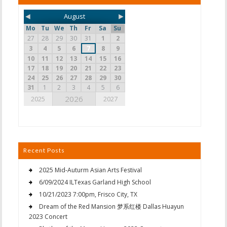
◄
►
August
Mo
Tu
We
Th
Fr
Sa
Su
27
28
29
30
31
1
2
3
4
5
6
7
8
9
10
11
12
13
14
15
16
17
18
19
20
21
22
23
24
25
26
27
28
29
30
31
1
2
3
4
5
6
2026
2025
2027
Recent Posts
2025 Mid-Auturm Asian Arts Festival
6/09/2024 ILTexas Garland High School
10/21/2023 7:00pm, Frisco City, TX
Dream of the Red Mansion 梦系红楼 Dallas Huayun
2023 Concert